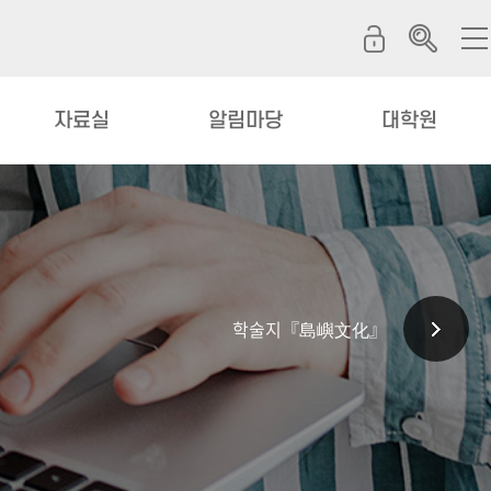
자료실
알림마당
대학원
학술지『島嶼文化』