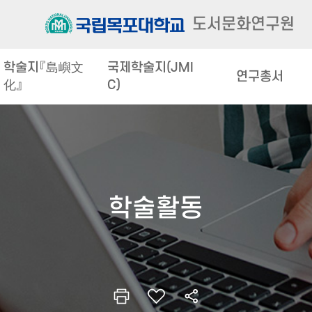
도서문화연구원
학술지『島嶼文
국제학술지(JMI
연구총서
化』
C)
학술활동