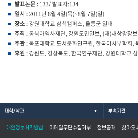
발표논문 :
133/ 발표자:134
일시 :
2011년 8월 4일(목)~8월 7일(일)
장소 :
강원대학교 삼척캠퍼스, 울릉군 일대
주최 :
동북아역사재단, 강원도민일보, (재)해상왕장보
주관 :
목포대학교 도서문화연구원, 한국이사부학회,
후원 :
강원도, 경상북도, 한국연구재단, 강원대학교 
대학/학과
부속기관
개인정보처리방침
이메일무단수집거부
정보공개
찾아오