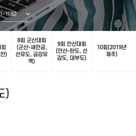
1~10회)
8회 군산대회
9회 안산대회
대회
(군산-새만금,
10회(2019년
(안산-탄도, 선
안)
선유도, 금강유
제주)
감도, 대부도)
역)
도)