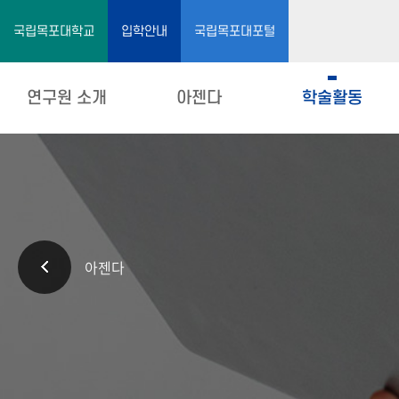
국립목포대학교
입학안내
국립목포대포털
연구원 소개
아젠다
학술활동
아젠다