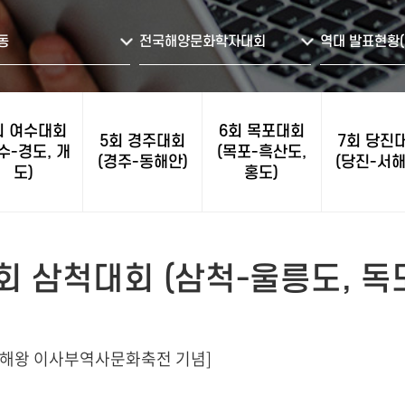
동
전국해양문화학자대회
역대 발표현황(
회 여수대회
6회 목포대회
5회 경주대회
7회 당진
수-경도, 개
(목포-흑산도,
(경주-동해안)
(당진-서해
도)
홍도)
회 삼척대회 (삼척-울릉도, 독
 동해왕 이사부역사문화축전 기념]