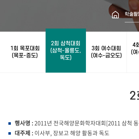
학술활
2회 삼척대회
4
1회 목포대회
3회 여수대회
(삼척-울릉도,
(여
(목포-증도)
(여수-금오도)
독도)
2
행사명 :
2011년 전국해양문화학자대회[2011 삼척
대주제 :
이사부, 장보고 해양 활동과 독도