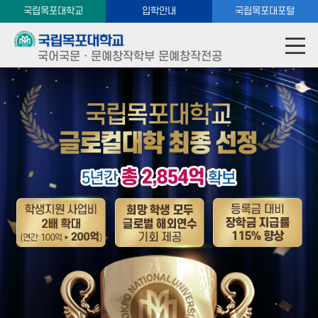
국립목포대학교
입학안내
국립목포대포털
국어국문ㆍ문예창작학부 문예창작전공
순수문학과 장르문학을 아우르는 미래지향적 학제 운영
국립목포대학교 국어국문ㆍ문예창작학부
국립목포대학교 국어국문ㆍ문예창작학부
문예창작전공