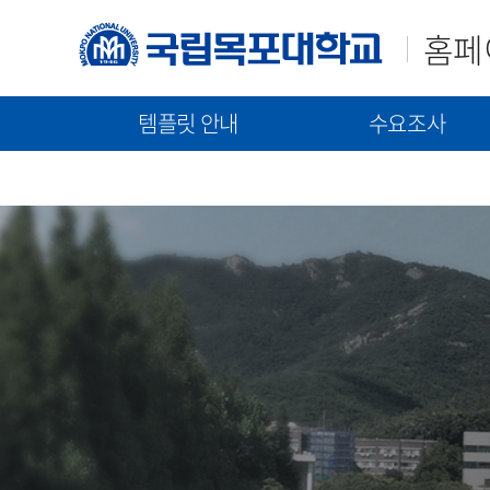
홈페
템플릿 안내
수요조사
매뉴얼(가이드)
템플릿(2023)
신규구축/고도화 수요조
템플릿(2021)
통합 매뉴얼
신규 구축 절차 안내
기능 매뉴얼
고도화 절차 안내
수요조사 문서 제출